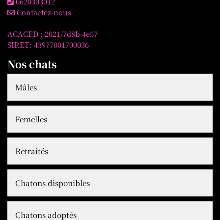
0620303012
Contactez-nous
ACACED : 2021/7d8b-4e57
SIRET: 43977001700036
Nos chats
Mâles
Femelles
Retraités
Chatons disponibles
Chatons adoptés