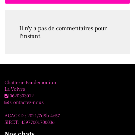
Il n'y a pas de commentaires pour
l'instant.
Chatterie Pandemonium
La Voivre
0620303012
Contactez-nous
ACACED : 2021/7d8b-4e57
SIRET: 43977001700036
Nos chats