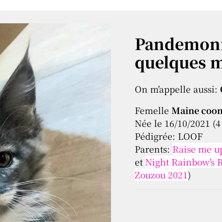
Pandemoni
quelques 
On m'appelle aussi:
Femelle
Maine coon 
Née le 16/10/2021 (4
Pédigrée: LOOF
Parents:
Raise me up
et
Night Rainbow's
Zouzou 2021
)