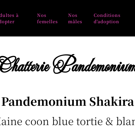
dultes à
Nos
Nos
Conditions
dopter
femelles
mâles
d'adoption
Chatterie Pandemoniu
Pandemonium Shakira
aine coon blue tortie & bla