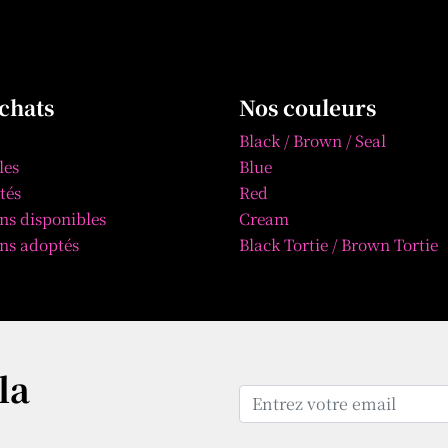
chats
Nos couleurs
Black / Brown / Seal
les
Blue
tés
Red
ns disponibles
Cream
ns adoptés
Black Tortie / Brown Tortie
la