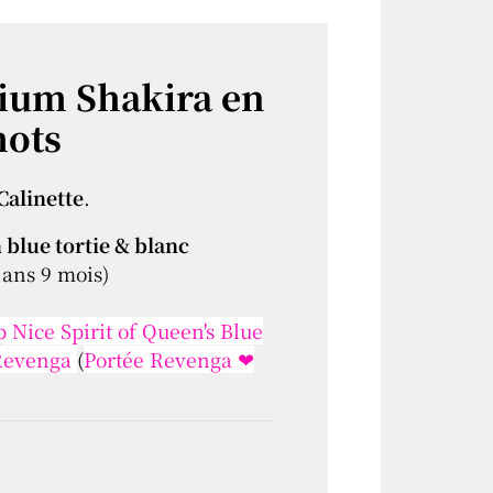
um Shakira en
mots
Calinette
.
blue tortie & blanc
 ans 9 mois)
 Nice Spirit of Queen's Blue
 Revenga
(
Portée Revenga ❤