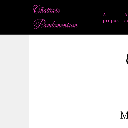
Chatterie
A
A
propos
a
Pandemonium
M