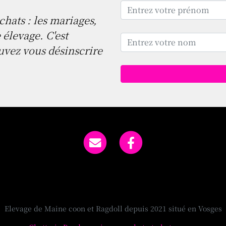
chats : les mariages,
 élevage. C'est
uvez vous désinscrire
Elevage de Maine coon et Ragdoll depuis 2021 situé en Vosges