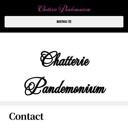
Chatterie Pandemonium
MENU
Chatterie
Pandemonium
Contact