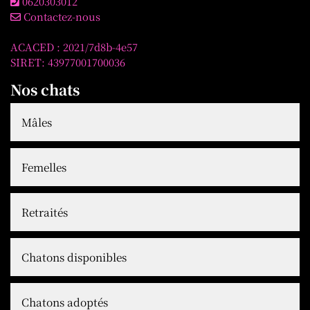
0620303012
Contactez-nous
ACACED : 2021/7d8b-4e57
SIRET: 43977001700036
Nos chats
Mâles
Femelles
Retraités
Chatons disponibles
Chatons adoptés