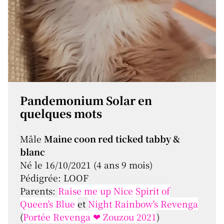
Pandemonium Solar en
quelques mots
Mâle
Maine coon red ticked tabby &
blanc
Né le 16/10/2021 (4 ans 9 mois)
Pédigrée: LOOF
Parents:
Raise me up Nice Spirit of
Queen's Blue
et
Night Rainbow's Revenga
(
Portée Revenga ❤ Zouzou 2021
)