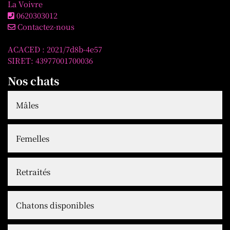
La Voivre
0620303012
Contactez-nous
ACACED : 2021/7d8b-4e57
SIRET: 43977001700036
Nos chats
Mâles
Femelles
Retraités
Chatons disponibles