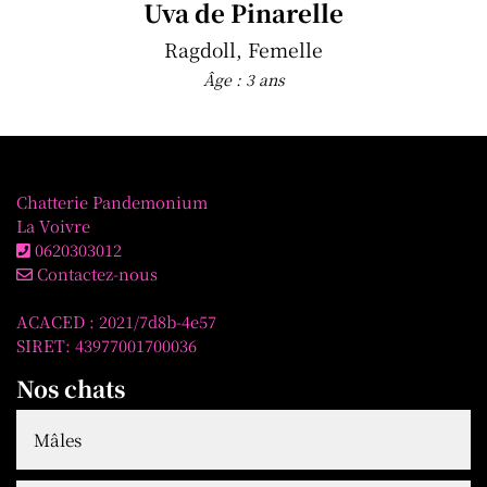
Uva de Pinarelle
Ragdoll, Femelle
Âge : 3 ans
Chatterie Pandemonium
La Voivre
0620303012
Contactez-nous
ACACED : 2021/7d8b-4e57
SIRET: 43977001700036
Nos chats
Mâles