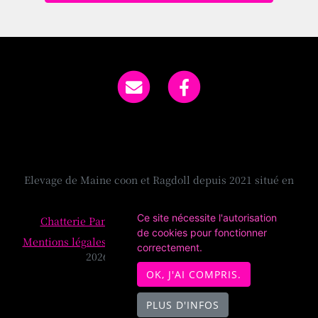
Elevage de Maine coon et Ragdoll depuis 2021 situé en
Vosges
Ce site nécessite l'autorisation
Chatterie Pandemonium
sur
chat-et-chaton.com
de cookies pour fonctionner
Mentions légales
- Copyright© Chatterie Pandemonium
correctement.
2026 - Site créé avec
WeBreed
OK, J'AI COMPRIS.
PLUS D'INFOS