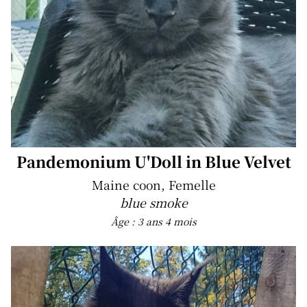
Pandemonium U'Doll in Blue Velvet
Maine coon, Femelle
blue smoke
Âge : 3 ans 4 mois