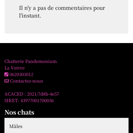
Il n'y a pas de commentaires pour
l'instant.
Chatterie Pandemonium
La Voivre
0620303012
Contactez-nous
ACACED : 2021/7d8b-4e57
SIRET: 43977001700036
Nos chats
Mâles